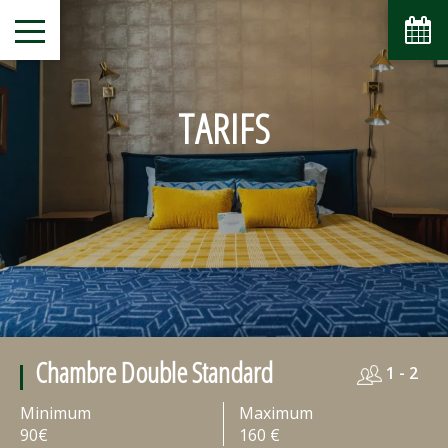
TARIFS
Chambre Double Standard
1 - 2
Minimum
Maximum
90€
160 €